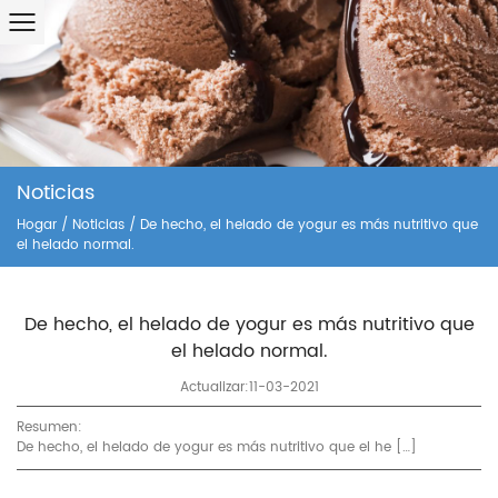
Noticias
Hogar
/
Noticias
/
De hecho, el helado de yogur es más nutritivo que
el helado normal.
De hecho, el helado de yogur es más nutritivo que
el helado normal.
Actualizar:11-03-2021
Resumen:
De hecho, el helado de yogur es más nutritivo que el he […]