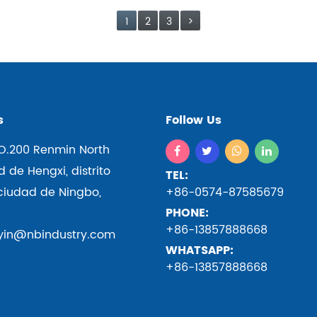
1
2
3
>
s
Follow Us
O.200 Renmin North
 de Hengxi, distrito
TEL:
 ciudad de Ningbo,
+86-0574-87585679
PHONE:
+86-13857888668
yin@nbindustry.com
WHATSAPP:
+86-13857888668